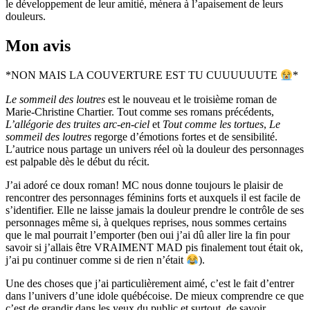
le développement de leur amitié, mènera à l’apaisement de leurs
douleurs.
Mon avis
*NON MAIS LA COUVERTURE EST TU CUUUUUUTE
*
Le sommeil des loutres
est le nouveau et le troisième roman de
Marie-Christine Chartier. Tout comme ses romans précédents,
L’allégorie des truites arc-en-ciel
et
Tout comme les tortues
,
Le
sommeil des loutres
regorge d’émotions fortes et de sensibilité.
L’autrice nous partage un univers réel où la douleur des personnages
est palpable dès le début du récit.
J’ai adoré ce doux roman! MC nous donne toujours le plaisir de
rencontrer des personnages féminins forts et auxquels il est facile de
s’identifier. Elle ne laisse jamais la douleur prendre le contrôle de ses
personnages même si, à quelques reprises, nous sommes certains
que le mal pourrait l’emporter (ben oui j’ai dû aller lire la fin pour
savoir si j’allais être VRAIMENT MAD pis finalement tout était ok,
j’ai pu continuer comme si de rien n’était
).
Une des choses que j’ai particulièrement aimé, c’est le fait d’entrer
dans l’univers d’une idole québécoise. De mieux comprendre ce que
c’est de grandir dans les yeux du public et surtout, de savoir